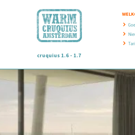
WELK
Goe
Nie
Tar
cruquius 1.6 - 1.7
GE