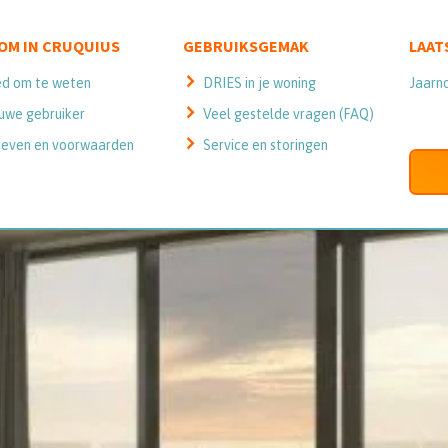
OM IN CRUQUIUS
GEBRUIKSGEMAK
LAAT
d om te weten
DRIES in je woning
Jaarn
uwe gebruiker
Veel gestelde vragen (FAQ)
ieven en voorwaarden
Service en storingen
BRUIKSGEMAK
DRIES IN JE WONING
DRIES